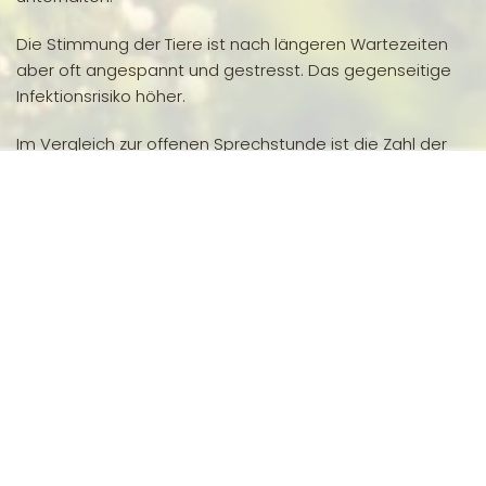
Die Stimmung der Tiere ist nach längeren Wartezeiten
aber oft angespannt und gestresst. Das gegenseitige
Infektionsrisiko höher.
Im Vergleich zur offenen Sprechstunde ist die Zahl der
möglichen Behandlungen geringer, aber wir alle haben
weniger Stress.
Leider kommt es trotzdem gelegentlich zu Wartezeiten.
Notfallpatienten (Unfallpatienten, stark blutende
Wunden, akutes Kreislaufversagen) werden vorgezogen
und verändern den geplanten Ablauf.
Bitte haben Sie dann Verständnis. Es könnte ja auch ihr
Tier sein.